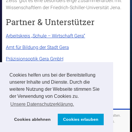
Zeiss’ gibt es eine besonders enge Zusammenarbeit mit
Wissenschaftlern der Friedrich-Schiller-Universität Jena.
Partner & Unterstützer
Arbeitskreis „Schule – Wirtschaft Gera“
Amt für Bildung der Stadt Gera
Präzisionsoptik Gera GmbH
Druckhaus Gera
Cookies helfen uns bei der Bereitstellung
unserer Inhalte und Dienste. Durch die
weitere Nutzung der Webseite stimmen Sie
der Verwendung von Cookies zu.
Unsere Datenschutzerklärung.
Copyright © 2026
Otto-Lummer-Kolloquium
. Alle Rechte vorbehalten.
Cookies ablehnen
Cookies erlauben
Theme:
Accelerate
von ThemeGrill. Präsentiert von
WordPress
.
Kontakt
Datenschutz