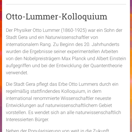
Otto-Lummer-Kolloquium
Optische
Quantentechnologie –
Der Physiker Otto Lummer (1860-1925) war ein Sohn der
Verschränkte Photonen
Stadt Gera und ein Naturwissenschaftler von
internationalem Rang. Zu Beginn des 20. Jahrhunderts
und der Weg zum globalen
wurden die Ergebnisse seiner experimentellen Arbeiten
Quanteninternet
von den Nobelpreisträgern Max Planck und Albert Einstein
aufgegriffen und bei der Entwicklung der Quantentheorie
verwendet.
Weiterlesen
Die Stadt Gera pflegt das Erbe Otto Lummers durch ein
regelmäßig stattfindendes Kolloquium, in dem
international renommierte Wissenschaftler neueste
Entwicklungen auf naturwissenschaftlichem Gebiet
vorstellen. Es wendet sich an alle naturwissenschaftlich
Interessierten Bürger.
Neben der Popularisierung von weit in die Zukunft