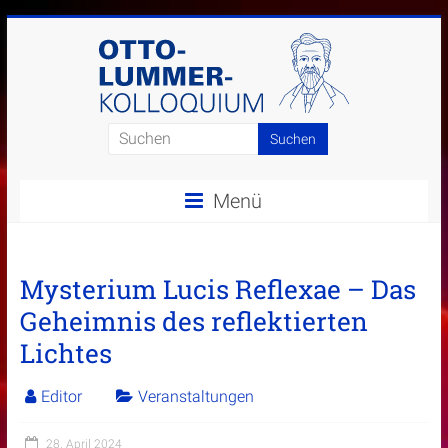
Zum
Inhalt
springen
Otto-
Lummer-
Menü
Kolloquium
Mysterium Lucis Reflexae – Das
Geheimnis des reflektierten
Lichtes
Editor
Veranstaltungen
28. April 2024