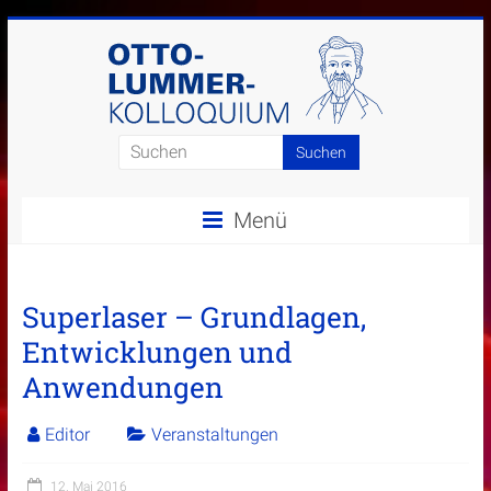
Zum
Inhalt
springen
Otto-
Lummer-
Menü
Kolloquium
Superlaser – Grundlagen,
Entwicklungen und
Anwendungen
Editor
Veranstaltungen
12. Mai 2016